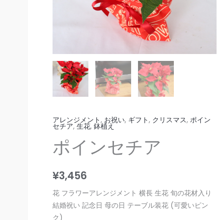
アレンジメント
,
お祝い
,
ギフト
,
クリスマス
,
ポイン
セチア
,
生花
,
鉢植え
ポインセチア
¥
3,456
花 フラワーアレンジメント 横長 生花 旬の花材入り
結婚祝い 記念日 母の日 テーブル装花 (可愛いピン
ク)