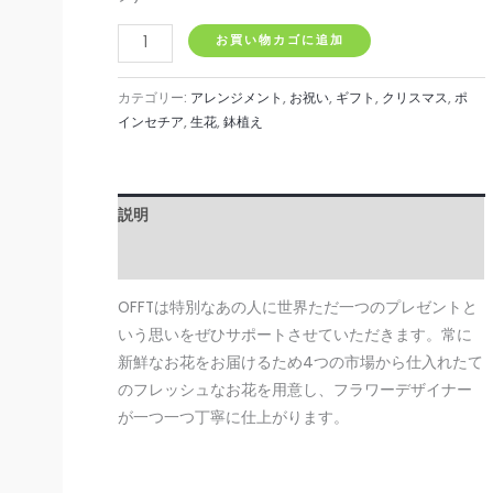
ポ
お買い物カゴに追加
イ
ン
カテゴリー:
アレンジメント
,
お祝い
,
ギフト
,
クリスマス
,
ポ
セ
インセチア
,
生花
,
鉢植え
チ
ア
個
説明
レビュー (0)
OFFTは特別なあの人に世界ただ一つのプレゼントと
いう思いをぜひサポートさせていただきます。常に
新鮮なお花をお届けるため4つの市場から仕入れたて
のフレッシュなお花を用意し、フラワーデザイナー
が一つ一つ丁寧に仕上がります。