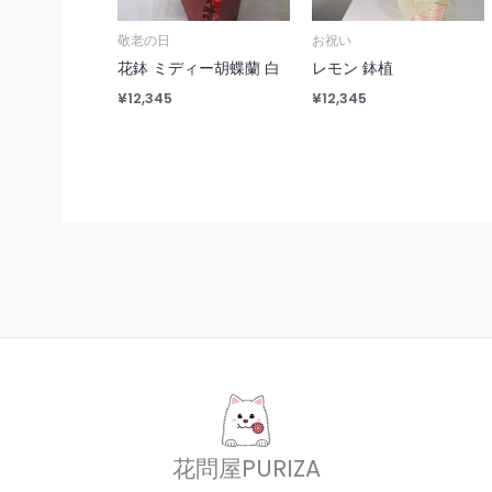
敬老の日
お祝い
花鉢 ミディー胡蝶蘭 白
レモン 鉢植
¥
12,345
¥
12,345
花問屋PURIZA