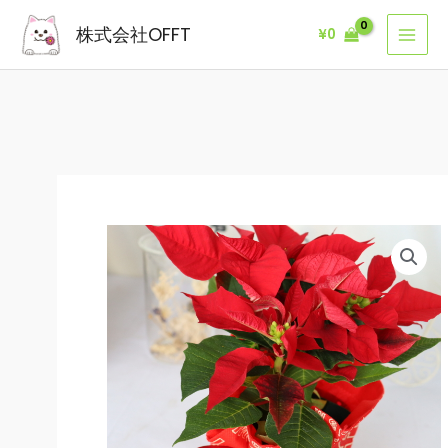
内
株式会社OFFT
¥
0
容
を
ス
キ
ッ
プ