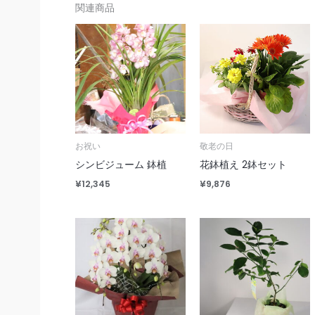
関連商品
お祝い
敬老の日
シンビジューム 鉢植
花鉢植え 2鉢セット
¥
12,345
¥
9,876