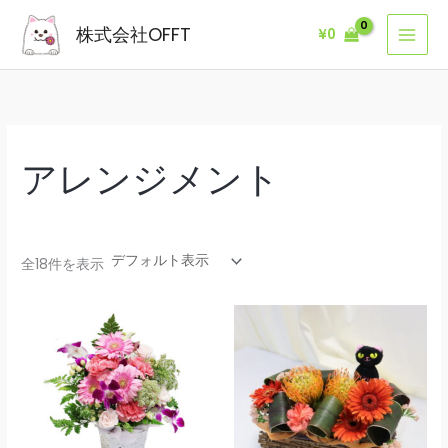
内
株式会社OFFT
¥
0
容
を
ス
キ
ッ
プ
アレンジメント
全18件を表示