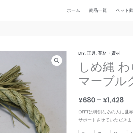
ホーム
商品一覧
ペット
DIY
,
正月
,
花材・資材
しめ縄 
マーブル
価
¥
680
–
¥
1,428
格
OFFTは特別なあの人に
サポートさせていただきま
帯: