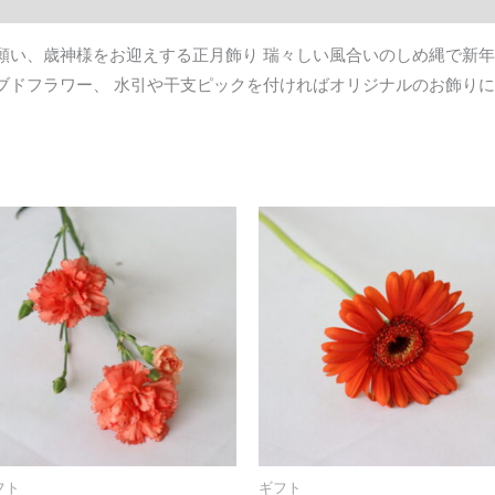
ル
グ
願い、歳神様をお迎えする正月飾り 瑞々しい風合いのしめ縄で新年
リ
ブドフラワー、 水引や干支ピックを付ければオリジナルのお飾りに
ー
ン
個
フト
ギフト