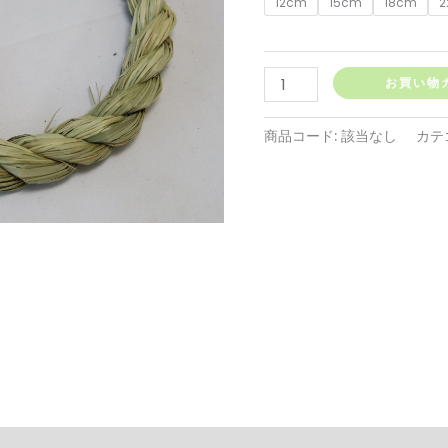
12cm
15cm
18cm
2
¥6
–
し
お買い物
¥1
め
縄
商品コード:
該当なし
カテ
わ
ら
ル
ッ
ク
リ
ー
ス
マ
ー
ブ