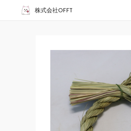
内
株式会社OFFT
容
を
ス
キ
ッ
プ