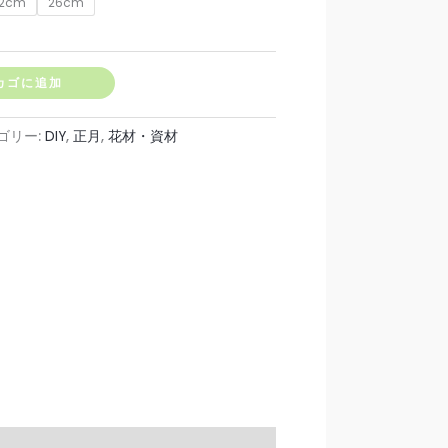
2cm
26cm
80
カゴに追加
,428
ゴリー:
DIY
,
正月
,
花材・資材