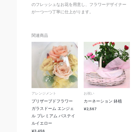
のフレッシュなお花を用意し、フラワーデザイナー
イ
が一つ一つ丁寧に仕上がります。
エ
ロ
ー
個
関連商品
アレンジメント
お祝い
プリザーブドフラワー
カーネーション 鉢植
ガラスドーム エンジェ
¥
2,567
ル プレミアム パステイ
ルイエロー
¥
3,456