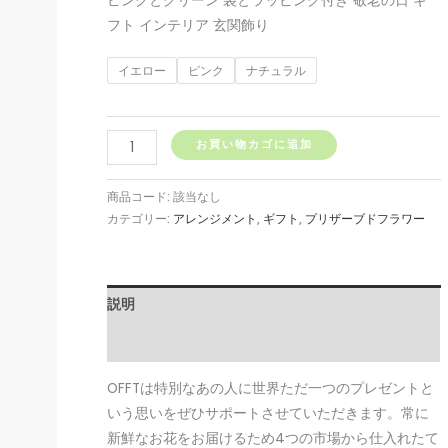
ピンクとグリーン 袋とラッピング付き 敬老の日 ギ
フト インテリア 玄関飾り
イエロー
ピンク
ナチュラル
プ
お買い物カゴに追加
リ
ザ
商品コード:
該当なし
ー
カテゴリー:
アレンジメント
,
ギフト
,
プリザーブドフラワー
ブ
ド
フ
説明
ラ
ワ
レビュー (0)
ー
OFFTは特別なあの人に世界ただ一つのプレゼントと
リ
いう思いをぜひサポートさせていただきます。常に
ー
新鮮なお花をお届けるため4つの市場から仕入れたて
ス