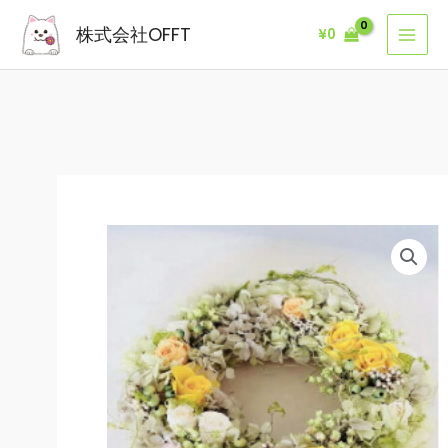
内
株式会社OFFT
¥
0
容
を
ス
キ
ッ
プ